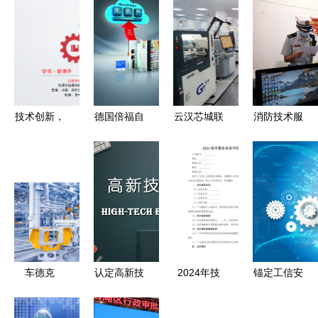
技术创新，
德国倍福自
云汉芯城联
消防技术服
教育赋能
动化新突破
合上汽集团
务机构专项
——上海学
“通过
等十家企业
检查 为生
伴软件
Azure 认
获评上海
命安全“把
Tower教育
证”的 I/O
市“工赋链
脉问诊”
大会三日展
模块直连微
主”企业 技
技术服务综
软云
术服务的示
述
范与启示
车德克
认定高新技
2024年技
锚定工信安
（CarDek）
术企业申报
术服务承诺
全新赛道
品牌所属国
误区 技术
书范文
青岛工业互