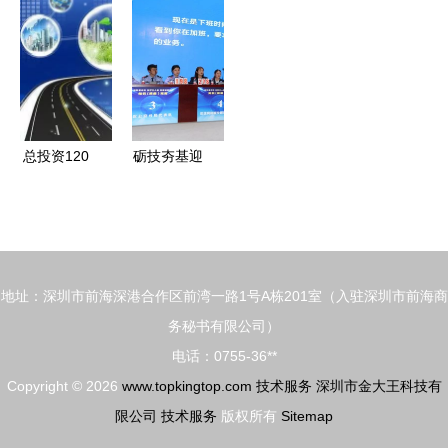
家及技术服
服务篇
联网安全创
务解析
新中心正式
成立
总投资120
砺技夯基迎
亿！湘潭高
军运，东西
新区“长洽
湖区政务服
周”签约8个
务窗口劳动
重大项目，
竞赛完美收
地址：深圳市前海深港合作区前湾一路1号A栋201室（入驻深圳市前海商
聚焦智能科
官
务秘书有限公司）
技与技术服
电话：0755-36**
务
Copyright © 2026
www.topkingtop.com
技术服务
深圳市金大王科技有
限公司
技术服务
版权所有
Sitemap